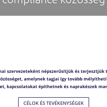
i szervezeteként népszerűsítjük és terjesztjük t
özösséget, amelynek tagjai így tovább mélyíthet
ket, kapcsolatokat építhetnek és naprakészek ma
CÉLOK ÉS TEVÉKENYSÉGEK