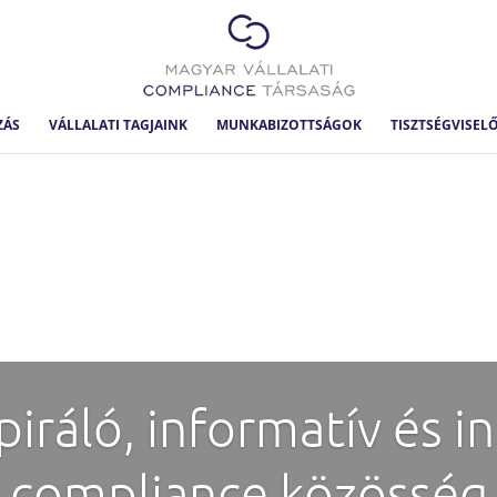
ZÁS
VÁLLALATI TAGJAINK
MUNKABIZOTTSÁGOK
TISZTSÉGVISEL
piráló, informatív és i
compliance közösség