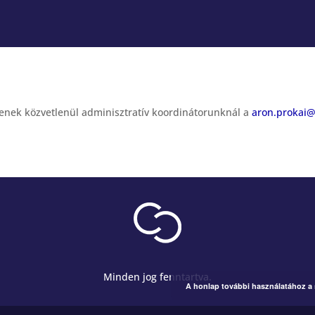
zzenek közvetlenül adminisztratív koordinátorunknál a
aron.prokai
Minden jog fenntartva.
A honlap további használatához a s