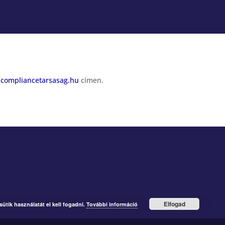
@compliancetarsasag.hu
címen.
Elfogad
ütik használatát el kell fogadni.
További információ