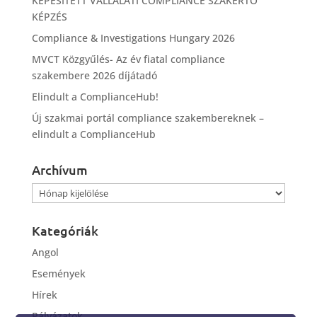
KÉPESÍTETT VÁLLALATI COMPLIANCE SZAKÉRTŐ
KÉPZÉS
Compliance & Investigations Hungary 2026
MVCT Közgyűlés- Az év fiatal compliance
szakembere 2026 díjátadó
Elindult a ComplianceHub!
Új szakmai portál compliance szakembereknek –
elindult a ComplianceHub
Archívum
Archívum
Kategóriák
Angol
Események
Hírek
Pályázatok