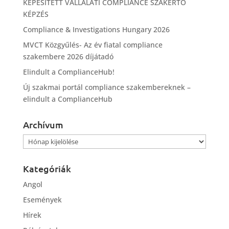
KÉPESÍTETT VÁLLALATI COMPLIANCE SZAKÉRTŐ
KÉPZÉS
Compliance & Investigations Hungary 2026
MVCT Közgyűlés- Az év fiatal compliance
szakembere 2026 díjátadó
Elindult a ComplianceHub!
Új szakmai portál compliance szakembereknek –
elindult a ComplianceHub
Archívum
Archívum
Kategóriák
Angol
Események
Hírek