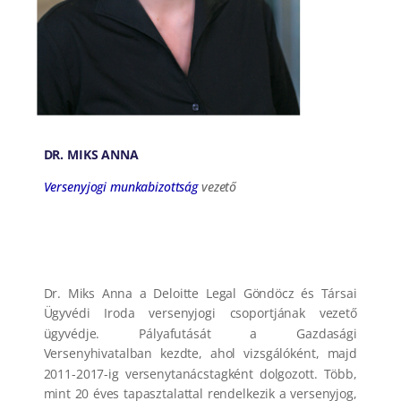
DR. MIKS ANNA
Versenyjogi munkabizottság
vezető
Dr. Miks Anna a Deloitte Legal Göndöcz és Társai
Ügyvédi Iroda versenyjogi csoportjának vezető
ügyvédje. Pályafutását a Gazdasági
Versenyhivatalban kezdte, ahol vizsgálóként, majd
2011-2017-ig versenytanácstagként dolgozott.
Több,
mint 20 éves tapasztalattal rendelkezik a versenyjog,